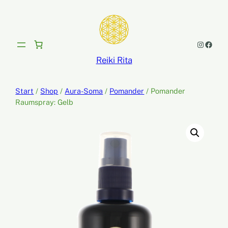
Zum
Inhalt
springen
Instagram
Facebook
Reiki Rita
Start
/
Shop
/
Aura-Soma
/
Pomander
/ Pomander
Raumspray: Gelb