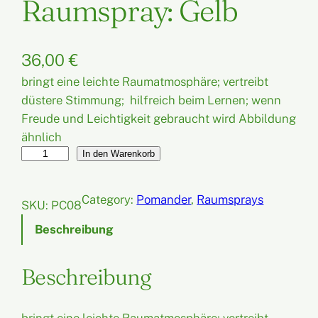
Raumspray: Gelb
36,00
€
bringt eine leichte Raumatmosphäre; vertreibt
düstere Stimmung; hilfreich beim Lernen; wenn
Freude und Leichtigkeit gebraucht wird Abbildung
ähnlich
P
In den Warenkorb
o
m
Category:
Pomander
, 
Raumsprays
SKU:
PC08
a
n
Beschreibung
d
e
Beschreibung
r
R
bringt eine leichte Raumatmosphäre; vertreibt