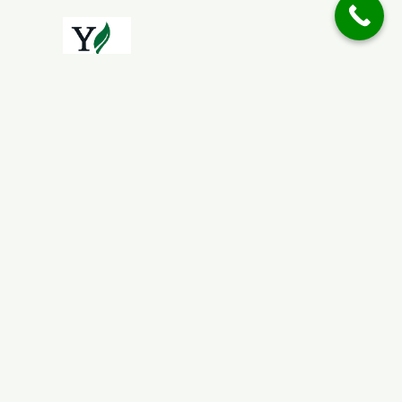
Reiki Rita © 2025 Designed by DreamSoft
Impressum
AGB
Datenschutz
Widerrufsrecht &
Widerrufsformular
Zahlung & Versand