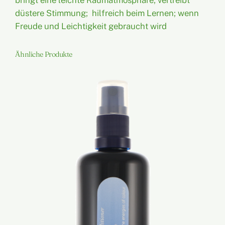
a
düstere Stimmung; hilfreich beim Lernen; wenn
u
Freude und Leichtigkeit gebraucht wird
m
s
p
Ähnliche Produkte
r
a
y
:
G
e
l
b
M
e
n
g
e