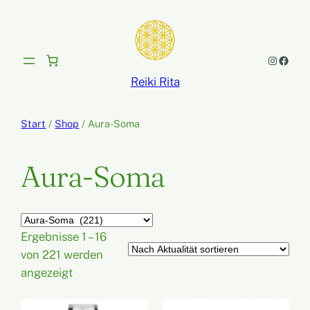
Zum
Inhalt
springen
Instagram
Facebook
Reiki Rita
Start
/
Shop
/ Aura-Soma
Aura-Soma
Produktkategorien
Ergebnisse 1 – 16
von 221 werden
Nach
angezeigt
Aktualität
sortiert