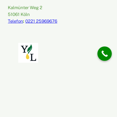
Kalmünter Weg 2
51061 Köln
Telefon
:
0221 25969676
Reiki Rita © 2025 Designed by DreamSoft
Impressum
AGB
Datenschutz
Widerrufsrecht &
Widerrufsformular
Zahlung & Versand