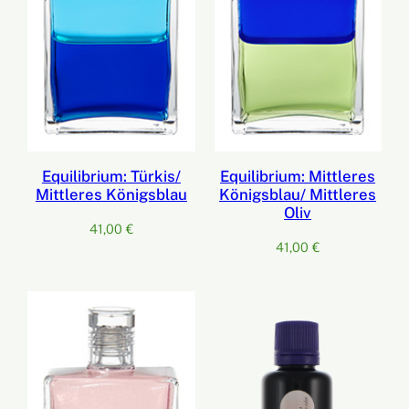
Equilibrium: Türkis/
Equilibrium: Mittleres
Mittleres Königsblau
Königsblau/ Mittleres
Oliv
41,00
€
41,00
€