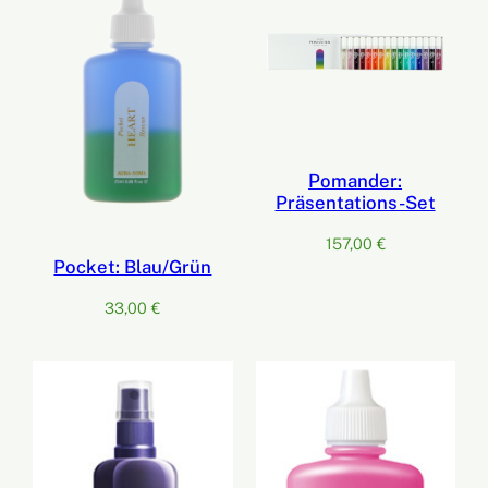
Pomander:
Präsentations-Set
157,00
€
Pocket: Blau/Grün
33,00
€