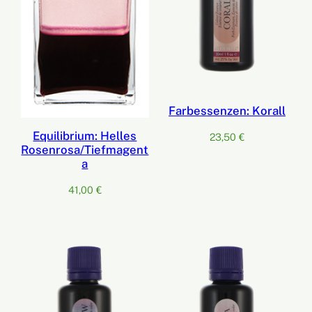
Farbessenzen: Korall
Equilibrium: Helles
23,50
€
Rosenrosa/Tiefmagent
a
41,00
€