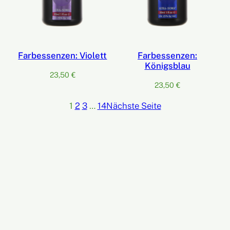
Farbessenzen: Violett
Farbessenzen:
Königsblau
23,50
€
23,50
€
1
2
3
…
14
Nächste Seite