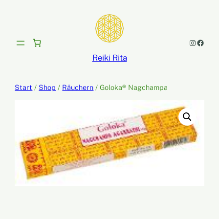
Zum
Inhalt
springen
Instagram
Facebook
Reiki Rita
Start
/
Shop
/
Räuchern
/ Goloka® Nagchampa