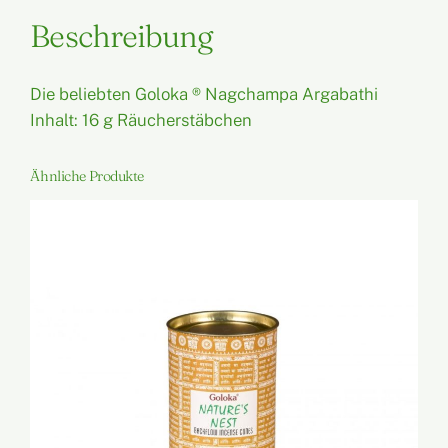
g
c
Beschreibung
h
a
Die beliebten Goloka ® Nagchampa Argabathi
m
Inhalt: 16 g Räucherstäbchen
p
a
Ähnliche Produkte
M
e
n
g
e