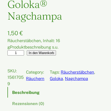
Goloka®
Nagchampa
1,50
€
Räucherstäbchen, Inhalt: 16
gProduktbeschreibung s.u.
G
In den Warenkorb
o
l
SKU:
Category:
Tags:
Räucherstäbchen
, 
o
1561705
Räuchern
Goloka
, 
Nagchampa
k
9
a
®
Beschreibung
N
Rezensionen (0)
a