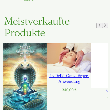
Meistverkaufte
Produkte
4 x Reiki-Ganzkörper-
Anwendung
340,00
€
C
7