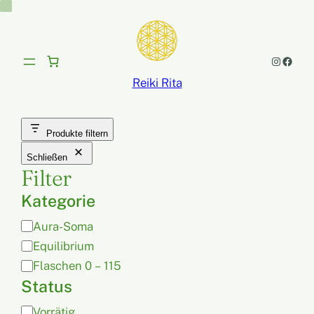
Instagram
Facebook
Reiki Rita
Produkte filtern
Schließen
Filter
Kategorie
K
Aura-Soma
a
Equilibrium
t
Flaschen 0 – 115
e
Status
g
V
Vorrätig